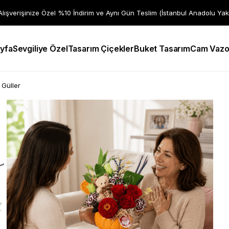
 Alışverişinize Özel %10 İndirim ve Aynı Gün Teslim (İstanbul Anadolu Yak
yfa
Sevgiliye Özel
Tasarım Çiçekler
Buket Tasarım
Cam Vazo
 Güller