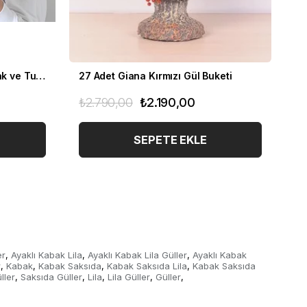
SEO Teknik Detayları (Arama Motoru
Optimizasyonu):
Meta Başlığı (Title):
Ayaklı Kabak Saksıda Lila Gül
Aranjmanı | Markaflower
Meta Açıklaması (Description):
Şık ayaklı kabak
Gold Saksıda Turuncu Çardak ve Turuncu Gerbera
27 Adet Giana Kırmızı Gül Buketi
saksıda taze lila güller ile sevdiklerinize masalsı bir
₺2.790,00
₺2.190,00
₺
sürpriz yapın. Modern ve dekoratif çiçek
tasarımları Markaflower'da aynı gün teslimatla!
SEPETE EKLE
er
Ayaklı Kabak Lila
Ayaklı Kabak Lila Güller
Ayaklı Kabak
,
,
,
r
Kabak
Kabak Saksıda
Kabak Saksıda Lila
Kabak Saksıda
,
,
,
,
ller
Saksıda Güller
Lila
Lila Güller
Güller
,
,
,
,
,