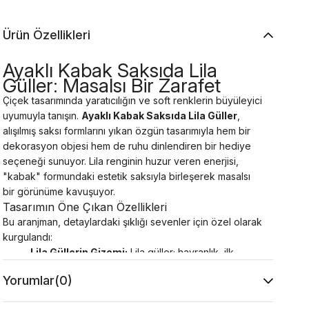
Ürün Özellikleri
Ayaklı Kabak Saksıda Lila
Güller: Masalsı Bir Zarafet
Çiçek tasarımında yaratıcılığın ve soft renklerin büyüleyici
uyumuyla tanışın.
Ayaklı Kabak Saksıda Lila Güller
,
alışılmış saksı formlarını yıkan özgün tasarımıyla hem bir
dekorasyon objesi hem de ruhu dinlendiren bir hediye
seçeneği sunuyor. Lila renginin huzur veren enerjisi,
"kabak" formundaki estetik saksıyla birleşerek masalsı
bir görünüme kavuşuyor.
Tasarımın Öne Çıkan Özellikleri
Bu aranjman, detaylardaki şıklığı sevenler için özel olarak
kurgulandı:
Lila Güllerin Gizemi:
Lila güller; hayranlık, ilk
bakışta aşk ve zarafeti temsil eder. Sıradan
Yorumlar
(0)
renklerin ötesine geçerek sevdiklerinize
kendilerini özel ve eşsiz hissettirir.