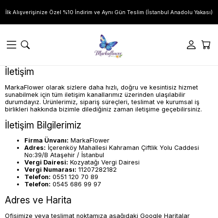
İlk Alışverişinize Özel %10 İndirim ve Aynı Gün Teslim (İstanbul Anadolu Yakası)
İletişim
MarkaFlower olarak sizlere daha hızlı, doğru ve kesintisiz hizmet
sunabilmek için tüm iletişim kanallarımız üzerinden ulaşılabilir
durumdayız. Ürünlerimiz, sipariş süreçleri, teslimat ve kurumsal iş
birlikleri hakkında bizimle dilediğiniz zaman iletişime geçebilirsiniz.
İletişim Bilgilerimiz
Firma Ünvanı:
MarkaFlower
Adres:
İçerenköy Mahallesi Kahraman Çiftlik Yolu Caddesi
No:39/B Ataşehir / İstanbul
Vergi Dairesi:
Kozyatağı Vergi Dairesi
Vergi Numarası:
11207282182
Telefon:
0551 120 70 89
Telefon:
0545 686 99 97
Adres ve Harita
Ofisimize veya teslimat noktamıza aşağıdaki Google Haritalar