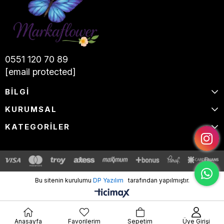
0551 120 70 89
[email protected]
BİLGİ
KURUMSAL
KATEGORİLER
Bu sitenin kurulumu
DP Yazılım
tarafından yapılmıştır.
Anasayfa
Favorilerim
Sepetim
Üye Girişi