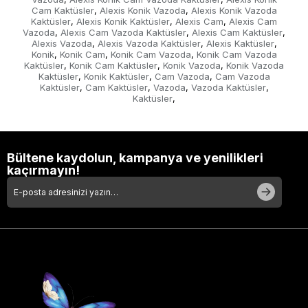
Cam Kaktüsler
Alexis Konik Vazoda
Alexis Konik Vazoda
Meta Açıklaması (Description):
Şık konik cam vazoda
,
,
Kaktüsler
Alexis Konik Kaktüsler
Alexis Cam
Alexis Cam
,
,
,
sunulan taze ve dayanıklı kaktüsler. Alexis kaktüs
Vazoda
Alexis Cam Vazoda Kaktüsler
Alexis Cam Kaktüsler
,
,
,
tasarımı ile ofisinize veya evinize modern bir dokunuş
Alexis Vazoda
Alexis Vazoda Kaktüsler
Alexis Kaktüsler
,
,
,
Konik
Konik Cam
Konik Cam Vazoda
Konik Cam Vazoda
,
,
,
katın. Aynı gün teslimat!
Kaktüsler
Konik Cam Kaktüsler
Konik Vazoda
Konik Vazoda
,
,
,
Kaktüsler
Konik Kaktüsler
Cam Vazoda
Cam Vazoda
,
,
,
Kaktüsler
Cam Kaktüsler
Vazoda
Vazoda Kaktüsler
,
,
,
,
Kaktüsler
,
Bültene kaydolun, kampanya ve yenilikleri
kaçırmayın!