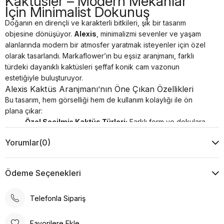
Kaktüsler – Modern Mekanlar
İçin Minimalist Dokunuş
Doğanın en dirençli ve karakterli bitkileri, şık bir tasarım
objesine dönüşüyor.
Alexis
, minimalizmi sevenler ve yaşam
alanlarında modern bir atmosfer yaratmak isteyenler için özel
olarak tasarlandı. Markaflower’ın bu eşsiz aranjmanı, farklı
türdeki dayanıklı kaktüsleri şeffaf konik cam vazonun
estetiğiyle buluşturuyor.
Alexis Kaktüs Aranjmanı’nın Öne Çıkan Özellikleri
Bu tasarım, hem görselliği hem de kullanım kolaylığı ile ön
plana çıkar:
Özel Seçilmiş Kaktüs Türleri:
Farklı form ve dokulara
sahip, birbiriyle uyumlu kaktüsler, aranjmana zengin bir
Yorumlar
(0)
derinlik katar. Her bir kaktüs, dayanıklılığı ve kendine has
duruşuyla "yaşayan bir heykel" gibidir.
Modern Konik Cam Vazo:
Şeffaf yapısı ve zarif
Ödeme Seçenekleri
formuyla konik vazo, bitkilerin kök yapısındaki doğal
katmanları (kum, taş, toprak) sergileyerek teraryum
Telefonla Sipariş
havasında bir estetik sunar.
Doğal Dekoratif Taşlar:
Tasarımı tamamlayan doğal taş
ve çakıl detayları, kaktüslerin yeşil tonlarını ön plana
Favorilere Ekle