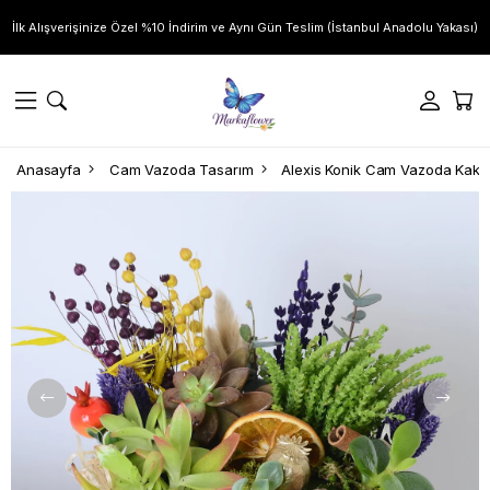
İlk Alışverişinize Özel %10 İndirim ve Aynı Gün Teslim (İstanbul Anadolu Yakası)
Anasayfa
Cam Vazoda Tasarım
Alexis Konik Cam Vazoda Kaktü